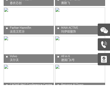
香农芯创
赛默飞
Parker Hannifin
MAIA ACTIVE
派克汉尼汾
玛伊娅服饰
Volvo
All in 6
沃尔沃
建国门6号
CAOHEJING Conference Centre
Beiyang AI Town
漕河泾会议中心
北杨人工智能小镇
@