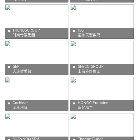
TRENDSGROUP
IGG
时尚传媒集团
福州天盟数码
GEP
SFECO GROUP
大连哲禹普
上海外经集团
Cochlear
HONGYI Precision
澳科利耳
宏亿精工
SHANNON SEMI
Thermo Fisher